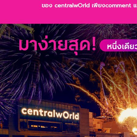
ของ centralwOrld เพียงcomment แชร์